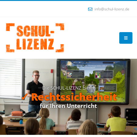
info@schul-lizenz.de
Die SCHUL-LIZENZ bietet
✓ Rechtssicherheit
f
ü
r
I
h
r
e
n
U
n
t
e
r
r
i
c
h
t