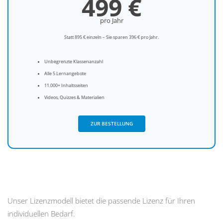
499
€
pro Jahr
Statt 895 € einzeln – Sie sparen 396 € pro Jahr.
Unbegrenzte Klassenanzahl
Alle 5 Lernangebote
11.000+ Inhaltsseiten
Videos, Quizzes & Materialien
ZUR BESTELLUNG
Unser Lizenzmodell bietet die passende Lizenz für Ihren
individuellen Bedarf.